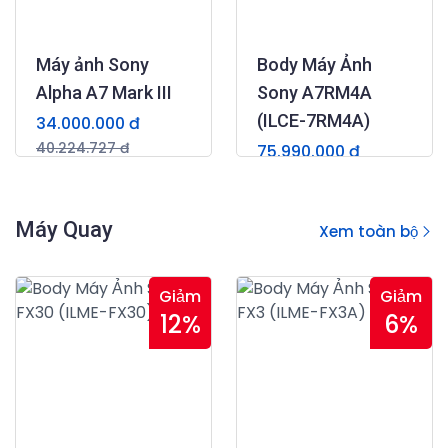
Máy ảnh Sony
Body Máy Ảnh
Alpha A7 Mark III
Sony A7RM4A
(ILCE-7RM4A)
34.000.000 đ
40.224.727 đ
75.990.000 đ
(0)
79.990.000 đ
(0)
Máy Quay
Xem toàn bộ
Giảm
Giảm
12%
6%