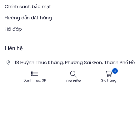
Chính sách bảo mật
Hướng dẫn đặt hàng
Hỏi đáp
Liên hệ
18 Huỳnh Thúc Kháng, Phường Sài Gòn, Thành Phố Hồ
Chí Minh, Việt Nam
0
0949151517
Danh mục SP
Giỏ hàng
Tìm kiếm
Tantan135tax@yahoo.com.vn
© SonyTanTan.com - All Rights Reserved