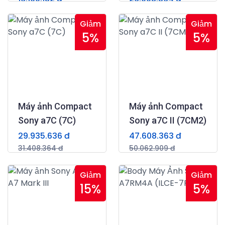
16.681.091 đ
26.499.273 đ
(0)
(0)
Giảm
Giảm
5%
5%
Máy ảnh Compact
Máy ảnh Compact
Sony a7C (7C)
Sony a7C II (7CM2)
29.935.636 đ
47.608.363 đ
31.408.364 đ
50.062.909 đ
(0)
(0)
Giảm
Giảm
15%
5%