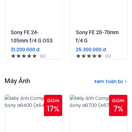
Sony FE 24-
Sony FE 20-70mm
105mm f/4 G OSS
f/4 G
31.200.000 đ
25.300.000 đ
(0)
(0)
Máy Ảnh
Xem toàn bộ
Giảm
Giảm
17%
7%