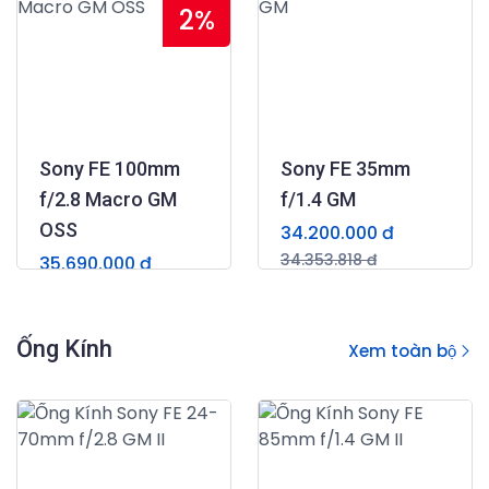
2%
Sony FE 100mm
Sony FE 35mm
f/2.8 Macro GM
f/1.4 GM
OSS
34.200.000 đ
34.353.818 đ
35.690.000 đ
(0)
36.317.455 đ
(0)
Ống Kính
Xem toàn bộ