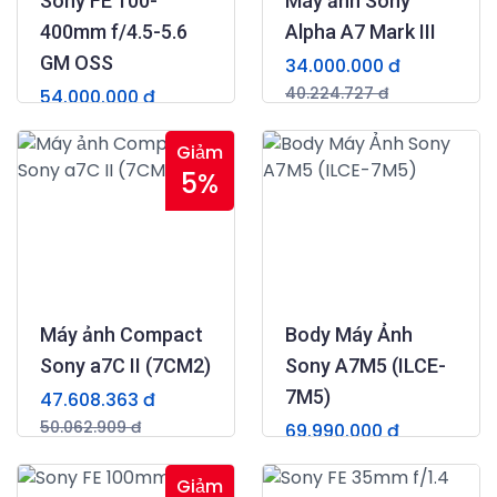
Sony FE 100-
Máy ảnh Sony
400mm f/4.5-5.6
Alpha A7 Mark III
GM OSS
34.000.000 đ
40.224.727 đ
54.000.000 đ
(0)
58.899.273 đ
(0)
Giảm
5%
Máy ảnh Compact
Body Máy Ảnh
Sony a7C II (7CM2)
Sony A7M5 (ILCE-
7M5)
47.608.363 đ
50.062.909 đ
69.990.000 đ
(0)
(0)
Giảm