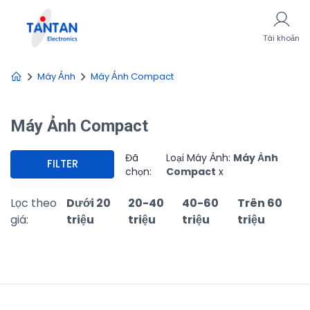
Tài khoản
Máy Ảnh
Máy Ảnh Compact
Máy Ảnh Compact
Đã
Loại Máy Ảnh:
Máy Ảnh
FILTER
chọn:
Compact
x
Lọc theo
Dưới 20
20-40
40-60
Trên 60
giá:
triệu
triệu
triệu
triệu