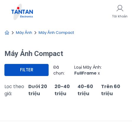
Tài khoản
Máy Ảnh
Máy Ảnh Compact
Máy Ảnh Compact
Đã
Loại Máy Ảnh:
FILTER
chọn:
FullFrame
x
Lọc theo
Dưới 20
20-40
40-60
Trên 60
giá:
triệu
triệu
triệu
triệu