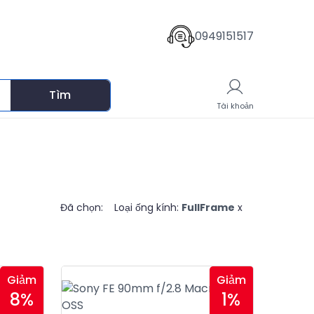
0949151517
Tìm
Giỏ hàng
Tài khoản
Đã chọn:
Loại ống kính:
FullFrame
x
Giảm
Giảm
8%
1%