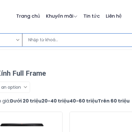
Trang chủ
Khuyến mãi
Tin tức
Liên hệ
ính Full Frame
 an option
 giá:
Dưới 20 triệu
20-40 triệu
40-60 triệu
Trên 60 triệu