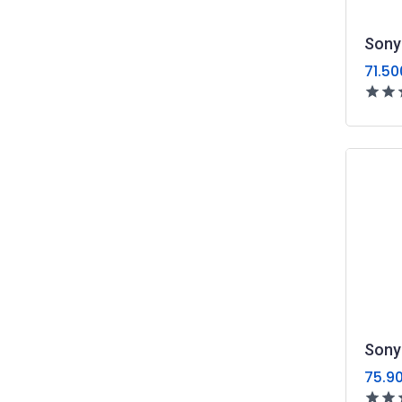
Sony
71.50
Sony
75.9