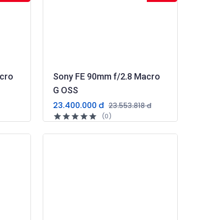
cro
Sony FE 90mm f/2.8 Macro
G OSS
23.400.000 đ
23.553.818 đ
(0)