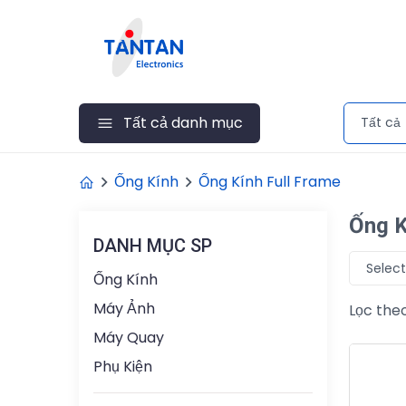
Tất cả danh mục
Tất cả
Ống Kính
Ống Kính Full Frame
Ống K
DANH MỤC SP
Select
Ống Kính
Máy Ảnh
Lọc theo
Máy Quay
Phụ Kiện