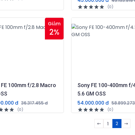
45.000.000 đ
45.153.818 
(0)
Giảm
2%
 FE 100mm f/2.8 Macro
Sony FE 100-400mm f/4
OSS
5.6 GM OSS
90.000 đ
54.000.000 đ
36.317.455 đ
58.899.273
(0)
(0)
2
1