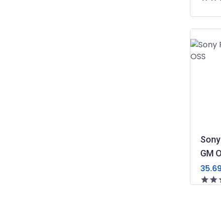
Sony
GM 
35.6