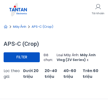
Tài khoản
Máy Ảnh
APS-C (Crop)
APS-C (Crop)
Đã
Loại Máy Ảnh:
Máy Ảnh
FILTER
chọn:
Vlog (ZV Series)
x
Lọc theo
Dưới 20
20-40
40-60
Trên 60
giá:
triệu
triệu
triệu
triệu