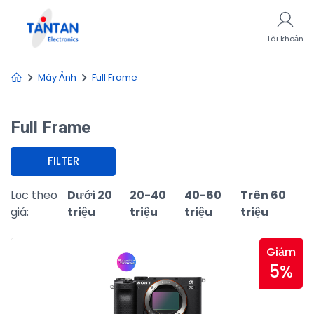
Tài khoản
Máy Ảnh
Full Frame
Full Frame
FILTER
Lọc theo
Dưới 20
20-40
40-60
Trên 60
giá:
triệu
triệu
triệu
triệu
Giảm
5%