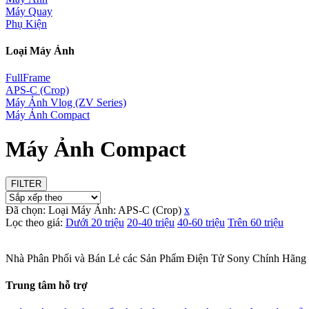
Máy Quay
Phụ Kiện
Loại Máy Ảnh
FullFrame
APS-C (Crop)
Máy Ảnh Vlog (ZV Series)
Máy Ảnh Compact
Máy Ảnh Compact
FILTER
Đã chọn:
Loại Máy Ảnh:
APS-C (Crop)
x
Lọc theo giá:
Dưới 20 triệu
20-40 triệu
40-60 triệu
Trên 60 triệu
Nhà Phân Phối và Bán Lẻ các Sản Phẩm Điện Tử Sony Chính Hãng
Trung tâm hỗ trợ