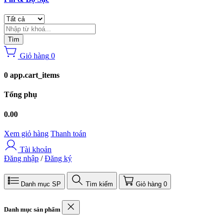
Tìm
Giỏ hàng
0
0 app.cart_items
Tổng phụ
0.00
Xem giỏ hàng
Thanh toán
Tài khoản
Đăng nhập
/
Đăng ký
Danh mục SP
Tìm kiếm
Giỏ hàng
0
Danh mục sản phẩm