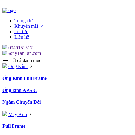
Trang chủ
Khuyến mãi
Tin tức
Liên hệ
0949151517
Tất cả danh mục
Ống Kính
Ống Kính Full Frame
Ống kính APS-C
Ngàm Chuyển Đổi
Máy Ảnh
Full Frame