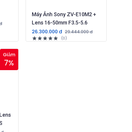
Máy Ảnh Sony ZV-E10M2 +
Lens 16-50mm F3.5-5.6
đ
26.300.000 đ
29.444.000 đ
(0)
Giảm
7%
 Lens
S