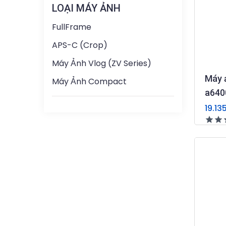
LOẠI MÁY ẢNH
FullFrame
APS-C (Crop)
Máy Ảnh Vlog (ZV Series)
Máy 
Máy Ảnh Compact
a640
19.13