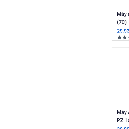
Máy 
(7C)
29.9
Máy 
PZ 1