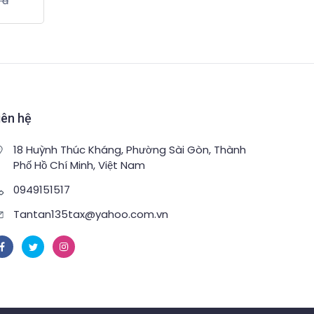
 đ
iên hệ
18 Huỳnh Thúc Kháng, Phường Sài Gòn, Thành
Phố Hồ Chí Minh, Việt Nam
0949151517
Tantan135tax@yahoo.com.vn