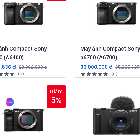
ảnh Compact Sony
Máy ảnh Compact Son
0 (A6400)
a6700 (A6700)
5.636 đ
33.000.000 đ
23.062.909 đ
35.335.637
(0)
(0)
Giảm
5%