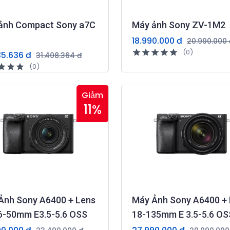
ảnh Compact Sony a7C
Máy ảnh Sony ZV-1M2
18.990.000 đ
20.990.000 
(0)
35.636 đ
31.408.364 đ
(0)
Giảm
11%
Ảnh Sony A6400 + Lens
Máy Ảnh Sony A6400 +
6-50mm E3.5-5.6 OSS
18-135mm E 3.5-5.6 OS