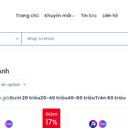
Trang chủ
Khuyến mãi
Tin tức
Liên hệ
Ảnh
 an option
 giá:
Dưới 20 triệu
20-40 triệu
40-60 triệu
Trên 60 triệu
Giảm
17%