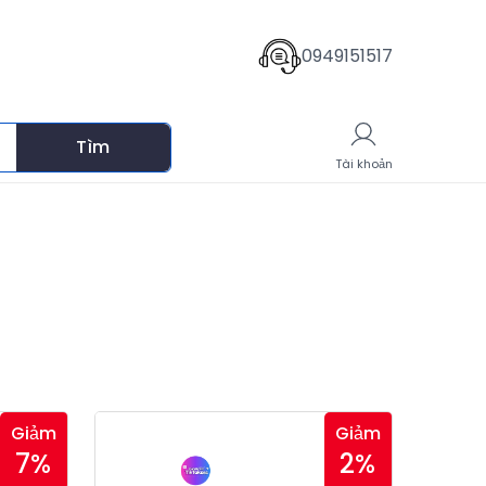
0949151517
Tìm
Giỏ hàng
Tài khoản
Giảm
Giảm
7%
2%