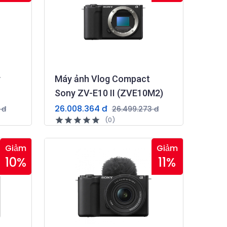
y
Máy ảnh Vlog Compact
Sony ZV-E10 II (ZVE10M2)
26.008.364 đ
 đ
26.499.273 đ
(0)
Giảm
Giảm
10%
11%