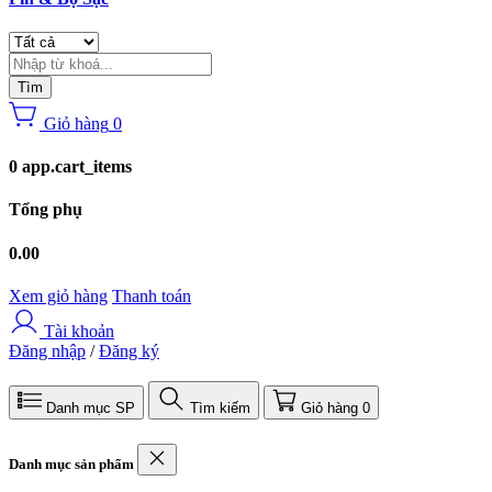
Tìm
Giỏ hàng
0
0 app.cart_items
Tổng phụ
0.00
Xem giỏ hàng
Thanh toán
Tài khoản
Đăng nhập
/
Đăng ký
Danh mục SP
Tìm kiếm
Giỏ hàng
0
Danh mục sản phẩm