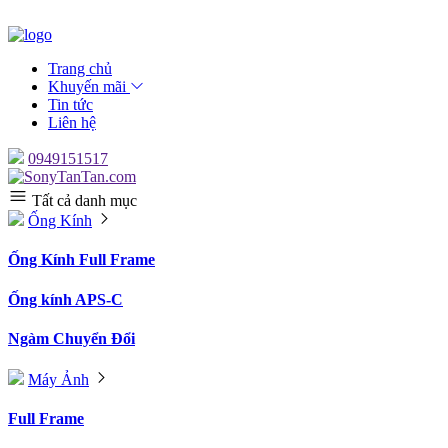
Trang chủ
Khuyến mãi
Tin tức
Liên hệ
0949151517
Tất cả danh mục
Ống Kính
Ống Kính Full Frame
Ống kính APS-C
Ngàm Chuyển Đổi
Máy Ảnh
Full Frame