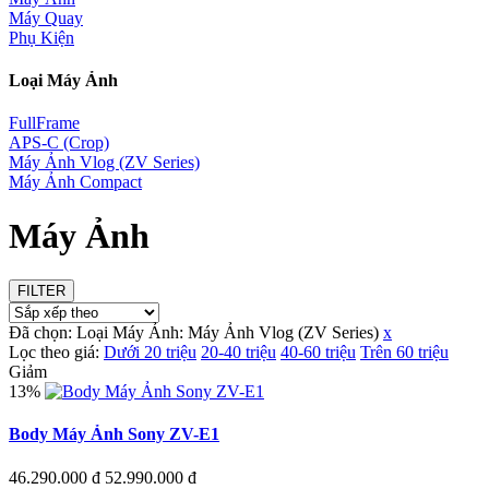
Máy Quay
Phụ Kiện
Loại Máy Ảnh
FullFrame
APS-C (Crop)
Máy Ảnh Vlog (ZV Series)
Máy Ảnh Compact
Máy Ảnh
FILTER
Đã chọn:
Loại Máy Ảnh:
Máy Ảnh Vlog (ZV Series)
x
Lọc theo giá:
Dưới 20 triệu
20-40 triệu
40-60 triệu
Trên 60 triệu
Giảm
13%
Body Máy Ảnh Sony ZV-E1
46.290.000 đ
52.990.000 đ