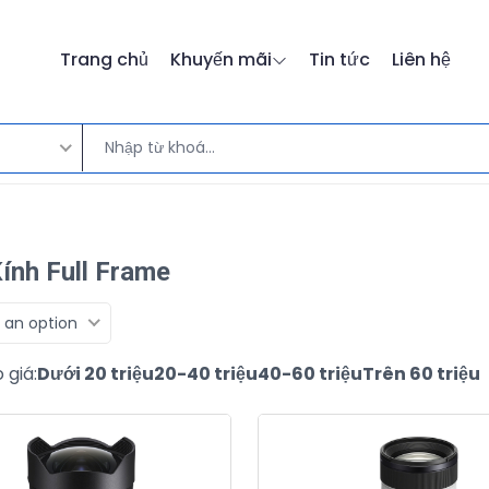
Trang chủ
Khuyến mãi
Tin tức
Liên hệ
ính Full Frame
 an option
 giá:
Dưới 20 triệu
20-40 triệu
40-60 triệu
Trên 60 triệu