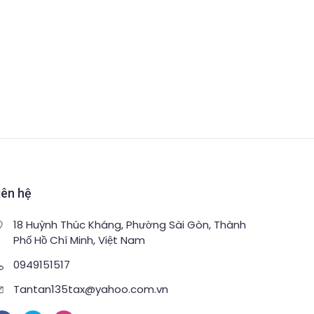
iên hệ
18 Huỳnh Thúc Kháng, Phường Sài Gòn, Thành
Phố Hồ Chí Minh, Việt Nam
0949151517
Tantan135tax@yahoo.com.vn