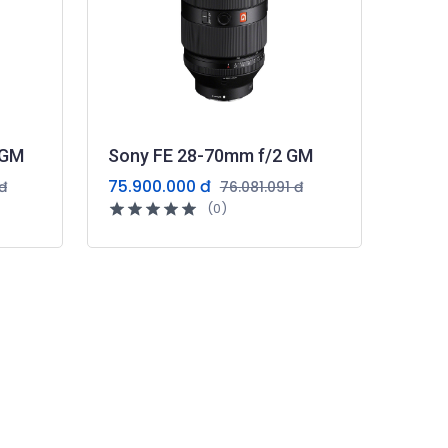
 GM
Sony FE 28-70mm f/2 GM
75.900.000 đ
đ
76.081.091 đ
(0)