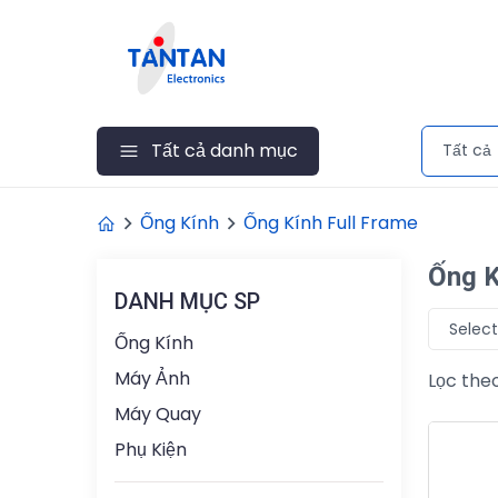
Tất cả danh mục
Tất cả
Ống Kính
Ống Kính Full Frame
Ống K
DANH MỤC SP
Select
Ống Kính
Máy Ảnh
Lọc theo
Máy Quay
Phụ Kiện