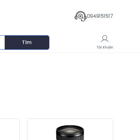
0949151517
Tìm
Giỏ hàng
Tài khoản