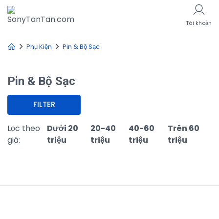
Tài khoản
Phụ Kiện
Pin & Bộ Sạc
Pin & Bộ Sạc
FILTER
Lọc theo
Dưới 20
20-40
40-60
Trên 60
giá:
triệu
triệu
triệu
triệu