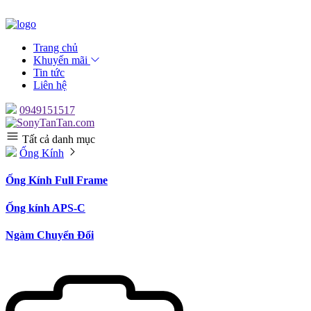
Trang chủ
Khuyến mãi
Tin tức
Liên hệ
0949151517
Tất cả danh mục
Ống Kính
Ống Kính Full Frame
Ống kính APS-C
Ngàm Chuyển Đổi