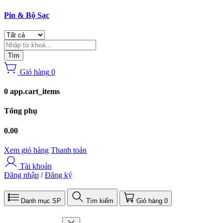
Pin & Bộ Sạc
Tìm
Giỏ hàng
0
0 app.cart_items
Tổng phụ
0.00
Xem giỏ hàng
Thanh toán
Tài khoản
Đăng nhập
/
Đăng ký
Danh mục SP
Tìm kiếm
Giỏ hàng
0