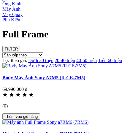
Ống Kính
Máy Ảnh
Máy Quay
Phụ Kiện
Full Frame
FILTER
Lọc theo giá:
Dưới 20 triệu
20-40 triệu
40-60 triệu
Trên 60 triệu
Body Máy Ảnh Sony A7M5 (ILCE-7M5)
69.990.000 đ
(0)
Thêm vào giỏ hàng