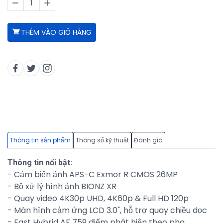
1
THÊM VÀO GIỎ HÀNG
Thông tin sản phẩm
Thông số kỹ thuật
Đánh giá
Thông tin nổi bật:
- Cảm biến ảnh APS-C Exmor R CMOS 26MP
- Bộ xử lý hình ảnh BIONZ XR
- Quay video 4K30p UHD, 4K60p & Full HD 120p
- Màn hình cảm ứng LCD 3.0", hỗ trợ quay chiều dọc
- Fast Hybrid AF 759 điểm phát hiện theo pha