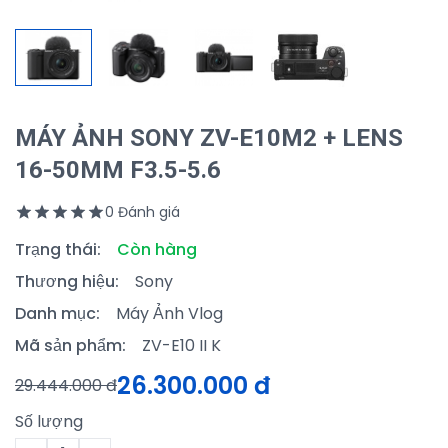
MÁY ẢNH SONY ZV-E10M2 + LENS
16-50MM F3.5-5.6
0 Đánh giá
Trạng thái:
Còn hàng
Thương hiệu:
Sony
Danh mục:
Máy Ảnh Vlog
Mã sản phẩm:
ZV-E10 II K
26.300.000 đ
29.444.000 đ
Số lượng