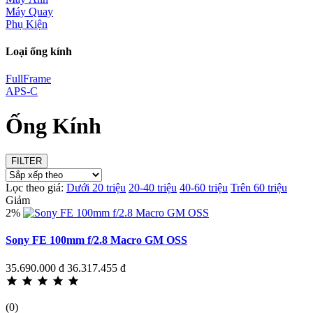
Máy Quay
Phụ Kiện
Loại ống kính
FullFrame
APS-C
Ống Kính
FILTER
Lọc theo giá:
Dưới 20 triệu
20-40 triệu
40-60 triệu
Trên 60 triệu
Giảm
2%
Sony FE 100mm f/2.8 Macro GM OSS
35.690.000 đ
36.317.455 đ
(0)