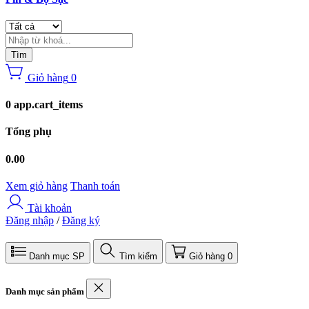
Tìm
Giỏ hàng
0
0 app.cart_items
Tổng phụ
0.00
Xem giỏ hàng
Thanh toán
Tài khoản
Đăng nhập
/
Đăng ký
Danh mục SP
Tìm kiếm
Giỏ hàng
0
Danh mục sản phẩm