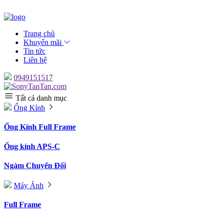
Trang chủ
Khuyến mãi
Tin tức
Liên hệ
0949151517
Tất cả danh mục
Ống Kính
Ống Kính Full Frame
Ống kính APS-C
Ngàm Chuyển Đổi
Máy Ảnh
Full Frame