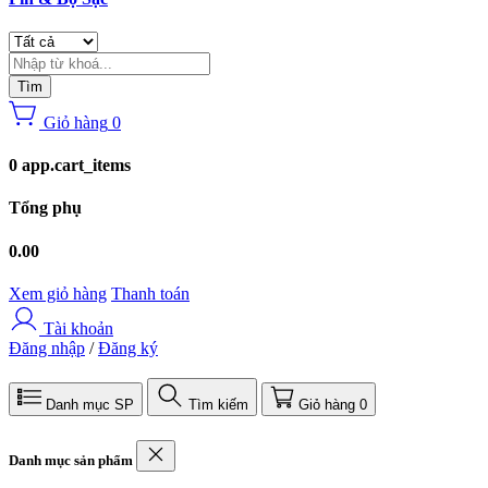
Tìm
Giỏ hàng
0
0 app.cart_items
Tổng phụ
0.00
Xem giỏ hàng
Thanh toán
Tài khoản
Đăng nhập
/
Đăng ký
Danh mục SP
Tìm kiếm
Giỏ hàng
0
Danh mục sản phẩm