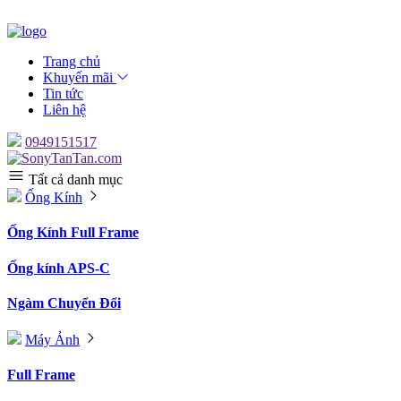
Trang chủ
Khuyến mãi
Tin tức
Liên hệ
0949151517
Tất cả danh mục
Ống Kính
Ống Kính Full Frame
Ống kính APS-C
Ngàm Chuyển Đổi
Máy Ảnh
Full Frame