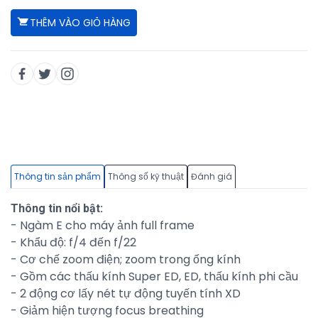
THÊM VÀO GIỎ HÀNG
Thông tin sản phẩm
Thông số kỹ thuật
Đánh giá
Thông tin nổi bật:
- Ngàm E cho máy ảnh full frame
- Khẩu độ: f/4 đến f/22
- Cơ chế zoom điện; zoom trong ống kính
- Gồm các thấu kính Super ED, ED, thấu kính phi cầu
- 2 động cơ lấy nét tự động tuyến tính XD
- Giảm hiện tượng focus breathing